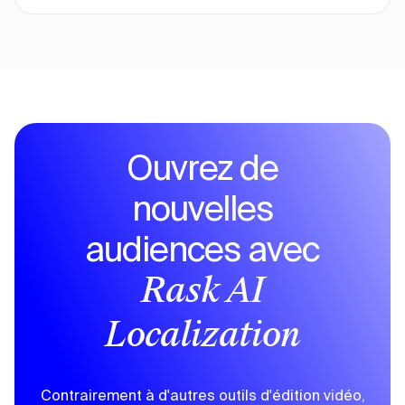
Ouvrez de
nouvelles
audiences avec
Rask AI
Localization
Contrairement à d'autres outils d'édition vidéo,