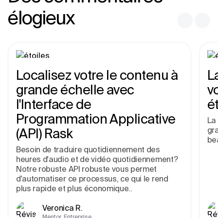
élogieux
Localisez votre le contenu à
L
grande échelle avec
v
l'Interface de
é
Programmation Applicative
La 
gr
(API) Rask
be
Besoin de traduire quotidiennement des
heures d'audio et de vidéo quotidiennement?
Notre robuste API robuste vous permet
d'automatiser ce processus, ce qui le rend
plus rapide et plus économique..
Veronica R.
Mentor, Entreprise