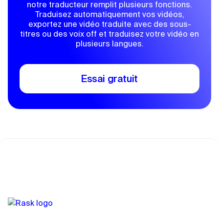
notre traducteur remplit plusieurs fonctions.
Traduisez automatiquement vos vidéos,
exportez une vidéo traduite avec des sous-
titres ou des voix off et traduisez votre vidéo en
plusieurs langues.
Essai gratuit