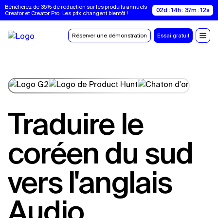
Bénéficiez de 35% de réduction sur les produits annuels 
02d : 14h : 37m : 11s
Creator et Creator Pro. Les prix changent bientôt !
Réserver une démonstration
Essai gratuit
Traduire le
coréen du sud
vers l'anglais
Audio