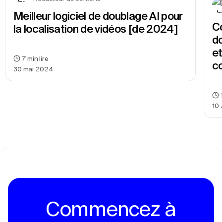
Meilleur logiciel de doublage AI pour 
C
la localisation de vidéos [de 2024]
do
et
7
min lire
c
30 mai 2024
10
Commencez à