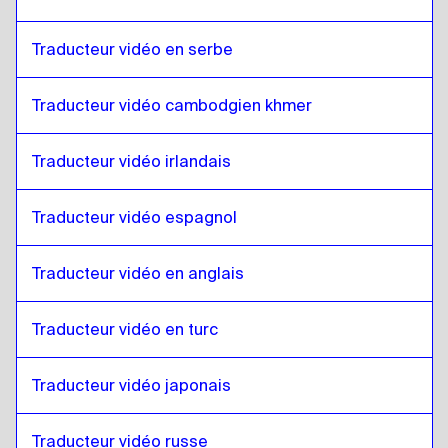
Gallois
à
Allemand
Traducteur vidéo en serbe
Allemand
à
Gallois
Gallois
à
Grec
Traducteur vidéo cambodgien khmer
Grec
à
Gallois
Gallois
à
Slovaque
Traducteur vidéo irlandais
Slovaque
à
Gallois
Traducteur vidéo espagnol
Gallois
à
Japonais
Japonais
à
Gallois
Traducteur vidéo en anglais
Gallois
à
Hébreu
Hébreu
à
Gallois
Traducteur vidéo en turc
Gallois
à
Somali
Somali
à
Gallois
Traducteur vidéo japonais
Gallois
à
Arabe qatari
Traducteur vidéo russe
Arabe qatari
à
Gallois