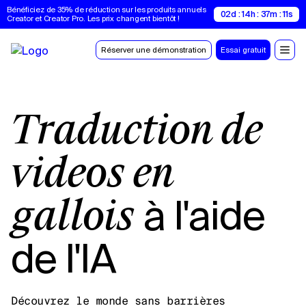
Bénéficiez de 35% de réduction sur les produits annuels 
02d : 14h : 37m : 10s
Creator et Creator Pro. Les prix changent bientôt !
Réserver une démonstration
Essai gratuit
Traduction de
vidéos en
à l'aide
gallois
de l'IA
Découvrez le monde sans barrières