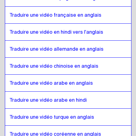
Portugais brésilien
à
Gallois
Traduire une vidéo française en anglais
Gallois
à
Anglais britannique
Anglais britannique
à
Gallois
Traduire une vidéo en hindi vers l'anglais
Gallois
à
Bulgare
Bulgare
à
Gallois
Traduire une vidéo allemande en anglais
Gallois
à
Bosniaque
Bosniaque
à
Gallois
Traduire une vidéo chinoise en anglais
Gallois
à
Birman
Birman
à
Gallois
Traduire une vidéo arabe en anglais
Gallois
à
Espagnol chilien
Traduire une vidéo arabe en hindi
Espagnol chilien
à
Gallois
Gallois
à
Chinois
Traduire une vidéo turque en anglais
Chinois
à
Gallois
Traduire une vidéo coréenne en anglais
Gallois
à
Espagnol colombien