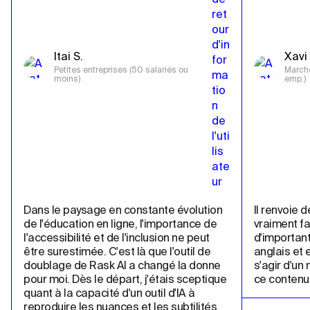
Itai S.
Xavi 
Petites entreprises (50 salariés ou 
Marché
moins)
emp.)
Dans le paysage en constante évolution 
Il renvoie d
de l'éducation en ligne, l'importance de 
vraiment fa
l'accessibilité et de l'inclusion ne peut 
d'important
être surestimée. C'est là que l'outil de 
anglais et e
doublage de Rask AI a changé la donne 
s'agir d'un
pour moi. Dès le départ, j'étais sceptique 
ce contenu 
quant à la capacité d'un outil d'IA à 
reproduire les nuances et les subtilités 