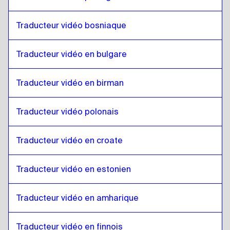
Gallois
à
Anglais philippin / Filipino
Anglais philippin / Filipino
à
Gallois
Traducteur vidéo bosniaque
Gallois
à
Finlandais
Finlandais
à
Gallois
Traducteur vidéo en bulgare
Gallois
à
Français
Français
à
Gallois
Traducteur vidéo en birman
Gallois
à
Géorgien
Traducteur vidéo polonais
Géorgien
à
Gallois
Gallois
à
Italien
Traducteur vidéo en croate
Italien
à
Gallois
Gallois
à
Hongrois
Traducteur vidéo en estonien
Hongrois
à
Gallois
Traducteur vidéo en amharique
Gallois
à
islandais
islandais
à
Gallois
Traducteur vidéo en finnois