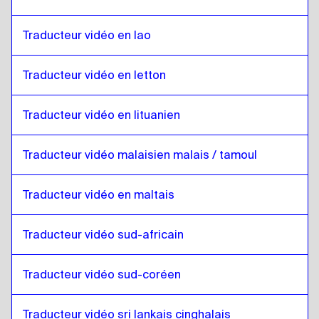
Gallois
à
Lao
Lao
à
Gallois
Traducteur vidéo en lao
Gallois
à
Letton
Letton
à
Gallois
Traducteur vidéo en letton
Gallois
à
Lituanien
Traducteur vidéo en lituanien
Lituanien
à
Gallois
Gallois
à
Malais malaisien / Tamoul
Traducteur vidéo malaisien malais / tamoul
Malais malaisien / Tamoul
à
Gallois
Traducteur vidéo en maltais
Gallois
à
Maltais
Maltais
à
Gallois
Traducteur vidéo sud-africain
Gallois
à
Sud-Africain
Sud-Africain
à
Gallois
Traducteur vidéo sud-coréen
Gallois
à
Sud-Coréen
Sud-Coréen
à
Gallois
Traducteur vidéo sri lankais cinghalais