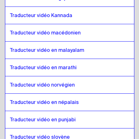
Anglais de Singapour / Tamoul
à
Gallois
Gallois
à
Anglais irlandais / Irlandais
Traducteur vidéo Kannada
Anglais irlandais / Irlandais
à
Gallois
Traducteur vidéo macédonien
Gallois
à
Suisse romand / allemand
Suisse romand / allemand
à
Gallois
Traducteur vidéo en malayalam
Gallois
à
Mongol
Mongol
à
Gallois
Traducteur vidéo en marathi
Gallois
à
Espagnol vénézuélien
Espagnol vénézuélien
à
Gallois
Traducteur vidéo norvégien
Gallois
à
Néerlandais / Français belge
Néerlandais / Français belge
à
Gallois
Traducteur vidéo en népalais
Gallois
à
Espagnol du costaricain
Traducteur vidéo en punjabi
Espagnol du costaricain
à
Gallois
Traducteur vidéo slovène