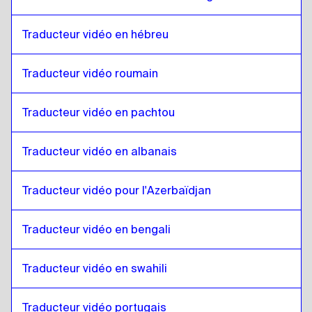
Espagnol colombien
à
Gallois
Traducteur vidéo en hébreu
Gallois
à
Polonais
Polonais
à
Gallois
Traducteur vidéo roumain
Gallois
à
Croate
Croate
à
Gallois
Traducteur vidéo en pachtou
Gallois
à
Espagnol cubain
Espagnol cubain
à
Gallois
Traducteur vidéo en albanais
Gallois
à
Espagnol équatorien
Traducteur vidéo pour l'Azerbaïdjan
Espagnol équatorien
à
Gallois
Gallois
à
Estonien
Traducteur vidéo en bengali
Estonien
à
Gallois
Gallois
à
Amharique éthiopien
Traducteur vidéo en swahili
Amharique éthiopien
à
Gallois
Traducteur vidéo portugais