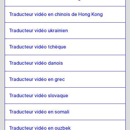
Gallois
à
Espagnol
Espagnol
à
Gallois
Traducteur vidéo en chinois de Hong Kong
Gallois
à
Cinghalais sri lankais / Tamoul
Traducteur vidéo ukrainien
Cinghalais sri lankais / Tamoul
à
Gallois
Gallois
à
Chinois de Hong Kong
Traducteur vidéo tchèque
Chinois de Hong Kong
à
Gallois
Gallois
Traducteur vidéo danois
à
Turc
Turc
à
Gallois
Traducteur vidéo en grec
Gallois
à
Ukrainien
Ukrainien
à
Gallois
Traducteur vidéo slovaque
Gallois
à
Tchèque
Tchèque
à
Gallois
Traducteur vidéo en somali
Gallois
à
Danois
Danois
à
Gallois
Traducteur vidéo en ouzbek