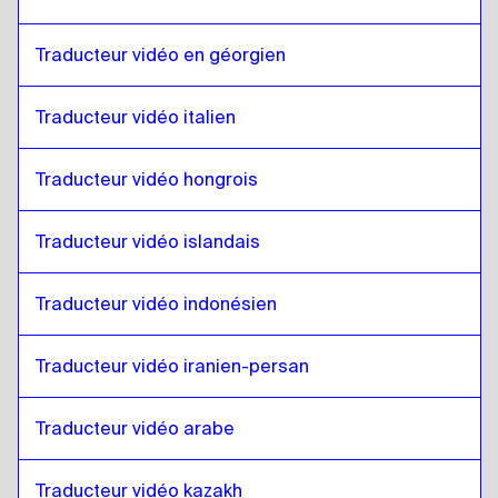
Gallois
à
Hindi
Hindi
à
Gallois
Traducteur vidéo en géorgien
Gallois
à
Javanais indonésien / Soundanais
Javanais indonésien / Soundanais
à
Gallois
Traducteur vidéo italien
Gallois
à
Persan iranien
Traducteur vidéo hongrois
Persan iranien
à
Gallois
Gallois
à
Arabe irakien
Traducteur vidéo islandais
Arabe irakien
à
Gallois
Gallois
à
Portugais
Traducteur vidéo indonésien
Portugais
à
Gallois
Traducteur vidéo iranien-persan
Gallois
à
Kazakh
Kazakh
à
Gallois
Traducteur vidéo arabe
Gallois
à
Anglais kenyan / Swahili
Anglais kenyan / Swahili
à
Gallois
Traducteur vidéo kazakh