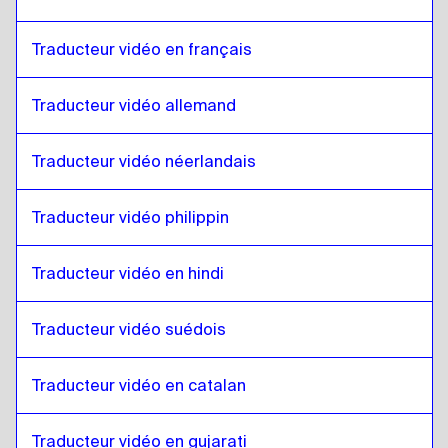
Gallois
à
Arabe saoudien
Traducteur vidéo en français
Arabe saoudien
à
Gallois
Gallois
à
Ouzbek
Traducteur vidéo allemand
Ouzbek
à
Gallois
Traducteur vidéo néerlandais
Gallois
à
Espagnol argentin
Espagnol argentin
à
Gallois
Traducteur vidéo philippin
Gallois
à
Serbe
Serbe
à
Gallois
Traducteur vidéo en hindi
Gallois
à
Anglais / Français canadien
Anglais / Français canadien
à
Gallois
Traducteur vidéo suédois
Gallois
à
Khmer cambodgien
Khmer cambodgien
Traducteur vidéo en catalan
à
Gallois
Gallois
à
Anglais de Singapour / Tamoul
Traducteur vidéo en gujarati