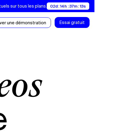
uels sur tous les plans.
02d : 14h : 37m : 13s
Essai gratuit
ver une démonstration
déos
e