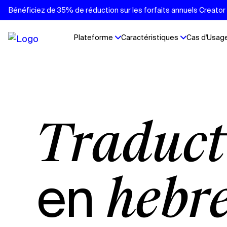
Bénéficiez de 35% de réduction sur les forfaits annuels Creator e
Plateforme
Caractéristiques
Cas d'Usag
Traduc
en
hébr