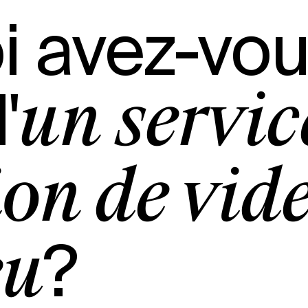
i avez-vo
'
un servic
on de vid
?
eu