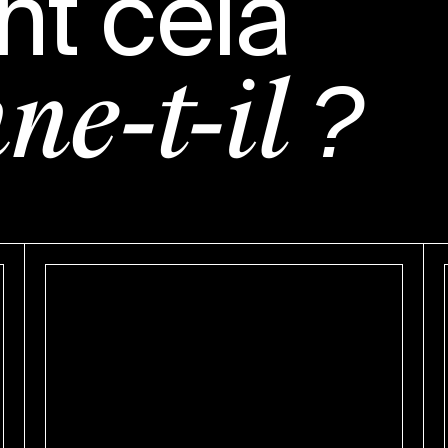
t cela
ne-t-il ?