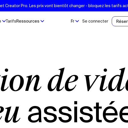
t Creator Pro. Les prix vont bientôt changer - bloquez les tarifs act
e
Tarifs
Ressources
Fr
Se connecter
Réser
tion de vi
assisté
eu