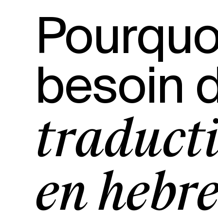
Pourquo
besoin d
traducti
en hébr