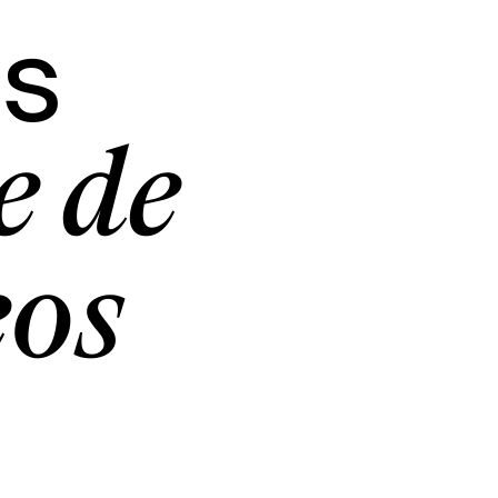
us
e de
éos