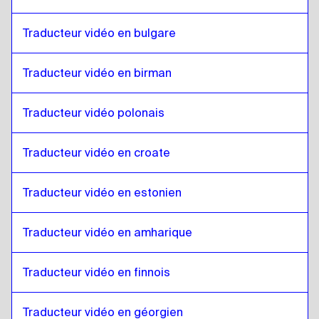
Anglais
à
Finlandais
Finlandais
à
Anglais
Traducteur vidéo en bulgare
Anglais
à
Français
Français
à
Anglais
Traducteur vidéo en birman
Anglais
à
Géorgien
Traducteur vidéo polonais
Géorgien
à
Anglais
Anglais
à
Italien
Traducteur vidéo en croate
Italien
à
Anglais
Anglais
à
Hongrois
Traducteur vidéo en estonien
Hongrois
à
Anglais
Traducteur vidéo en amharique
Anglais
à
islandais
islandais
à
Anglais
Traducteur vidéo en finnois
Anglais
à
Hindi
Hindi
à
Anglais
Traducteur vidéo en géorgien