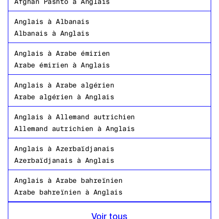
Afghan Pashto
à
Anglais
Anglais
à
Albanais
Albanais
à
Anglais
Anglais
à
Arabe émirien
Arabe émirien
à
Anglais
Anglais
à
Arabe algérien
Arabe algérien
à
Anglais
Anglais
à
Allemand autrichien
Allemand autrichien
à
Anglais
Anglais
à
Azerbaïdjanais
Azerbaïdjanais
à
Anglais
Anglais
à
Arabe bahreïnien
Arabe bahreïnien
à
Anglais
Anglais
à
Bengali bangladais
Voir tous