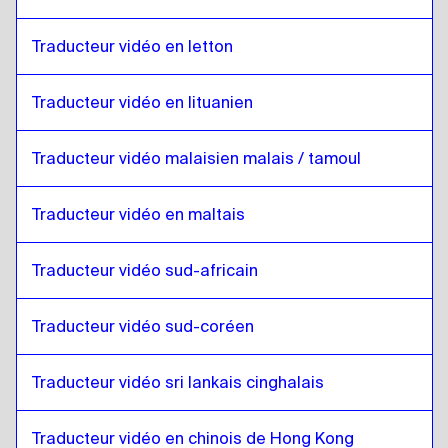
Anglais
à
Letton
Letton
à
Anglais
Traducteur vidéo en letton
Anglais
à
Lituanien
Traducteur vidéo en lituanien
Lituanien
à
Anglais
Anglais
à
Malais malaisien / Tamoul
Traducteur vidéo malaisien malais / tamoul
Malais malaisien / Tamoul
à
Anglais
Traducteur vidéo en maltais
Anglais
à
Maltais
Maltais
à
Anglais
Traducteur vidéo sud-africain
Anglais
à
Sud-Africain
Sud-Africain
à
Anglais
Traducteur vidéo sud-coréen
Anglais
à
Sud-Coréen
Sud-Coréen
à
Anglais
Traducteur vidéo sri lankais cinghalais
Anglais
à
Espagnol
Espagnol
à
Anglais
Traducteur vidéo en chinois de Hong Kong