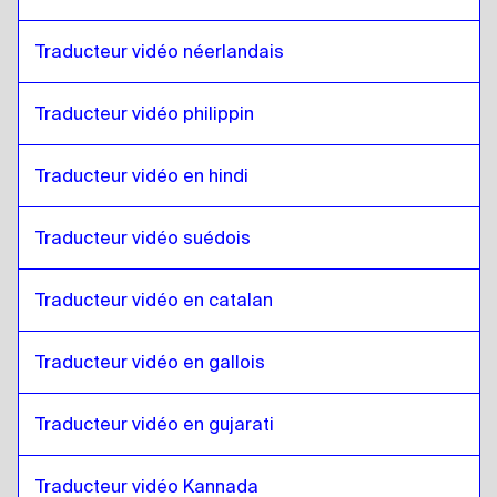
Arabe saoudien
à
Anglais
Anglais
à
Ouzbek
Traducteur vidéo néerlandais
Ouzbek
à
Anglais
Traducteur vidéo philippin
Anglais
à
Espagnol argentin
Espagnol argentin
à
Anglais
Traducteur vidéo en hindi
Anglais
à
Serbe
Serbe
à
Anglais
Traducteur vidéo suédois
Anglais
à
Anglais / Français canadien
Anglais / Français canadien
à
Anglais
Traducteur vidéo en catalan
Anglais
à
Khmer cambodgien
Khmer cambodgien
Traducteur vidéo en gallois
à
Anglais
Anglais
à
Anglais de Singapour / Tamoul
Traducteur vidéo en gujarati
Anglais de Singapour / Tamoul
à
Anglais
Anglais
à
Anglais irlandais / Irlandais
Traducteur vidéo Kannada