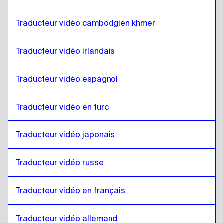
Anglais
à
Grec
Traducteur vidéo cambodgien khmer
Grec
à
Anglais
Anglais
à
Slovaque
Traducteur vidéo irlandais
Slovaque
à
Anglais
Traducteur vidéo espagnol
Anglais
à
Japonais
Japonais
à
Anglais
Traducteur vidéo en turc
Anglais
à
Hébreu
Hébreu
à
Anglais
Traducteur vidéo japonais
Anglais
à
Somali
Somali
à
Anglais
Traducteur vidéo russe
Anglais
à
Arabe qatari
Traducteur vidéo en français
Arabe qatari
à
Anglais
Anglais
à
Arabe saoudien
Traducteur vidéo allemand