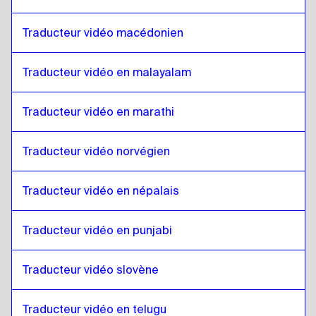
Anglais irlandais / Irlandais
à
Anglais
Traducteur vidéo macédonien
Anglais
à
Suisse romand / allemand
Suisse romand / allemand
à
Anglais
Traducteur vidéo en malayalam
Anglais
à
Mongol
Mongol
à
Anglais
Traducteur vidéo en marathi
Anglais
à
Espagnol vénézuélien
Espagnol vénézuélien
à
Anglais
Traducteur vidéo norvégien
Anglais
à
Néerlandais / Français belge
Néerlandais / Français belge
à
Anglais
Traducteur vidéo en népalais
Anglais
à
Espagnol du costaricain
Traducteur vidéo en punjabi
Espagnol du costaricain
à
Anglais
Traducteur vidéo slovène
Traducteur vidéo en telugu