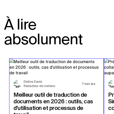
À lire
absolument
Debra Davis
7
min lire
Rédacteur de contenu
Meilleur outil de traduction de
Pr
documents en 2026 : outils, cas
Si
d'utilisation et processus de
co