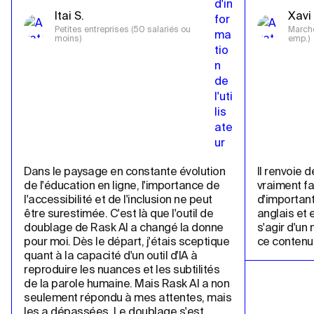
Itai S.
Xavi 
Petites entreprises (50 salariés ou 
Marché
moins)
emp.)
Dans le paysage en constante évolution 
Il renvoie d
de l'éducation en ligne, l'importance de 
vraiment fa
l'accessibilité et de l'inclusion ne peut 
d'important
être surestimée. C'est là que l'outil de 
anglais et e
doublage de Rask AI a changé la donne 
s'agir d'un
pour moi. Dès le départ, j'étais sceptique 
ce contenu 
quant à la capacité d'un outil d'IA à 
reproduire les nuances et les subtilités 
de la parole humaine. Mais Rask AI a non 
seulement répondu à mes attentes, mais 
les a dépassées. Le doublage s'est 