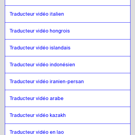
Anglais
à
Javanais indonésien / Soundanais
Javanais indonésien / Soundanais
à
Anglais
Traducteur vidéo italien
Anglais
à
Persan iranien
Traducteur vidéo hongrois
Persan iranien
à
Anglais
Anglais
à
Arabe irakien
Traducteur vidéo islandais
Arabe irakien
à
Anglais
Anglais
à
Portugais
Traducteur vidéo indonésien
Portugais
à
Anglais
Traducteur vidéo iranien-persan
Anglais
à
Kazakh
Kazakh
à
Anglais
Traducteur vidéo arabe
Anglais
à
Anglais kenyan / Swahili
Anglais kenyan / Swahili
à
Anglais
Traducteur vidéo kazakh
Anglais
à
Lao
Lao
à
Anglais
Traducteur vidéo en lao