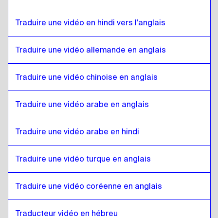
Anglais britannique
à
Anglais
Traduire une vidéo en hindi vers l'anglais
Anglais
à
Bulgare
Bulgare
à
Anglais
Traduire une vidéo allemande en anglais
Anglais
à
Bosniaque
Bosniaque
à
Anglais
Traduire une vidéo chinoise en anglais
Anglais
à
Birman
Birman
à
Anglais
Traduire une vidéo arabe en anglais
Anglais
à
Espagnol chilien
Traduire une vidéo arabe en hindi
Espagnol chilien
à
Anglais
Anglais
à
Chinois
Traduire une vidéo turque en anglais
Chinois
à
Anglais
Traduire une vidéo coréenne en anglais
Anglais
à
Espagnol colombien
Espagnol colombien
à
Anglais
Traducteur vidéo en hébreu