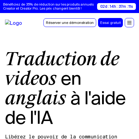
Bénéficiez de 35% de réduction sur les produits annuels 
02d : 14h : 37m : 10s
Creator et Creator Pro. Les prix changent bientôt !
Réserver une démonstration
Essai gratuit
Traduction de
en
vidéos
à l'aide
anglais
de l'IA
Libérez le pouvoir de la communication