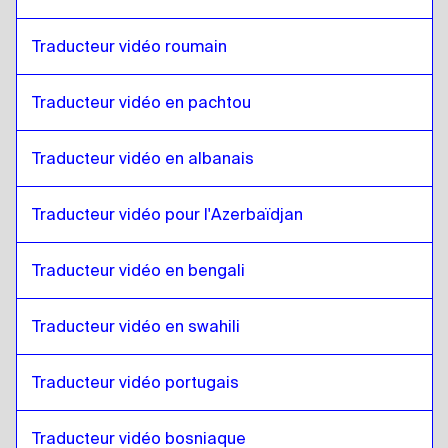
Anglais
à
Polonais
Polonais
à
Anglais
Traducteur vidéo roumain
Anglais
à
Croate
Croate
à
Anglais
Traducteur vidéo en pachtou
Anglais
à
Espagnol cubain
Espagnol cubain
à
Anglais
Traducteur vidéo en albanais
Anglais
à
Espagnol équatorien
Traducteur vidéo pour l'Azerbaïdjan
Espagnol équatorien
à
Anglais
Anglais
à
Estonien
Traducteur vidéo en bengali
Estonien
à
Anglais
Anglais
à
Amharique éthiopien
Traducteur vidéo en swahili
Amharique éthiopien
à
Anglais
Traducteur vidéo portugais
Anglais
à
Anglais philippin / Filipino
Anglais philippin / Filipino
à
Anglais
Traducteur vidéo bosniaque