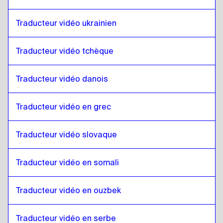
Anglais
à
Cinghalais sri lankais / Tamoul
Traducteur vidéo ukrainien
Cinghalais sri lankais / Tamoul
à
Anglais
Anglais
à
Chinois de Hong Kong
Traducteur vidéo tchèque
Chinois de Hong Kong
à
Anglais
Anglais
Traducteur vidéo danois
à
Turc
Turc
à
Anglais
Traducteur vidéo en grec
Anglais
à
Ukrainien
Ukrainien
à
Anglais
Traducteur vidéo slovaque
Anglais
à
Tchèque
Tchèque
à
Anglais
Traducteur vidéo en somali
Anglais
à
Danois
Danois
à
Anglais
Traducteur vidéo en ouzbek
Anglais
à
Allemand
Traducteur vidéo en serbe
Allemand
à
Anglais