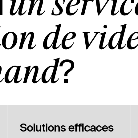
'
un servic
on de vid
?
mand
Solutions efficaces