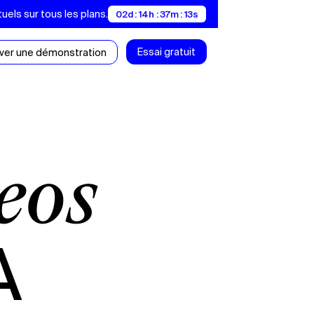
uels sur tous les plans.
02d : 14h : 37m : 12s
Essai gratuit
ver une démonstration
A