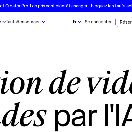
t Creator Pro. Les prix vont bientôt changer - bloquez les tarifs act
e
Tarifs
Ressources
Fr
Se connecter
Réser
par l'I
des