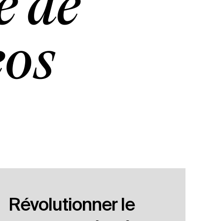
e de
éos
Révolutionner le