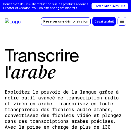
Bénéficiez de 35% de réduction sur les produits annuels 
02d : 14h : 37m : 10s
Creator et Creator Pro. Les prix changent bientôt !
Réserver une démonstration
Essai gratuit
Transcrire
l'
arabe
Exploitez le pouvoir de la langue grâce à
notre outil avancé de transcription audio
et vidéo en arabe. Transcrivez en toute
transparence des fichiers audio arabes,
convertissez des fichiers vidéo et plongez
dans des transcriptions arabes précises.
Avec la prise en charge de plus de 130