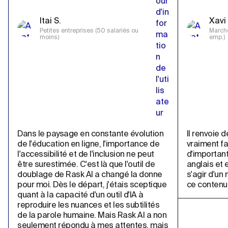
Itai S.
Xavi 
Petites entreprises (50 salariés ou 
Marché
moins)
emp.)
Dans le paysage en constante évolution 
Il renvoie d
de l'éducation en ligne, l'importance de 
vraiment fa
l'accessibilité et de l'inclusion ne peut 
d'important
être surestimée. C'est là que l'outil de 
anglais et e
doublage de Rask AI a changé la donne 
s'agir d'un
pour moi. Dès le départ, j'étais sceptique 
ce contenu 
quant à la capacité d'un outil d'IA à 
reproduire les nuances et les subtilités 
de la parole humaine. Mais Rask AI a non 
seulement répondu à mes attentes, mais 