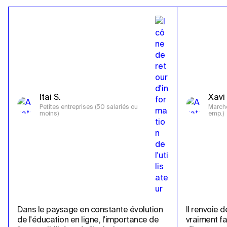
Itai S.
Xavi 
Petites entreprises (50 salariés ou 
Marché
moins)
emp.)
Dans le paysage en constante évolution 
Il renvoie d
de l'éducation en ligne, l'importance de 
vraiment fa