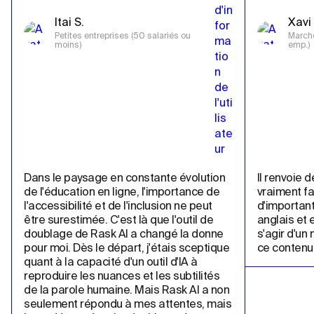
Itai S.
Xavi 
Petites entreprises (50 salariés ou 
Marché
moins)
emp.)
Dans le paysage en constante évolution 
Il renvoie d
de l'éducation en ligne, l'importance de 
vraiment fa
l'accessibilité et de l'inclusion ne peut 
d'important
être surestimée. C'est là que l'outil de 
anglais et e
doublage de Rask AI a changé la donne 
s'agir d'un
pour moi. Dès le départ, j'étais sceptique 
ce contenu 
quant à la capacité d'un outil d'IA à 
reproduire les nuances et les subtilités 
de la parole humaine. Mais Rask AI a non 
seulement répondu à mes attentes, mais 