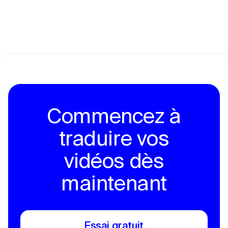
Commencez à
traduire vos
vidéos dès
maintenant
Essai gratuit