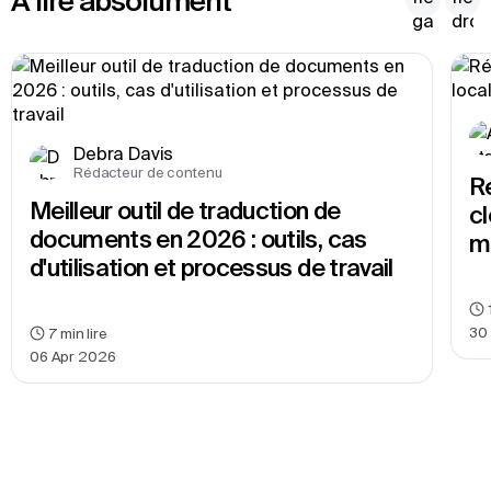
À lire absolument
Debra Davis
Rédacteur de contenu
Ré
Meilleur outil de traduction de 
cl
documents en 2026 : outils, cas 
m
d'utilisation et processus de travail
30
7
min lire
06 Apr 2026