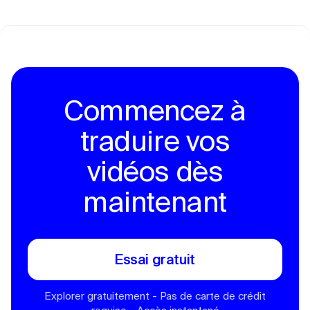
Commencez à
traduire vos
vidéos dès
maintenant
Essai gratuit
Explorer gratuitement - Pas de carte de crédit